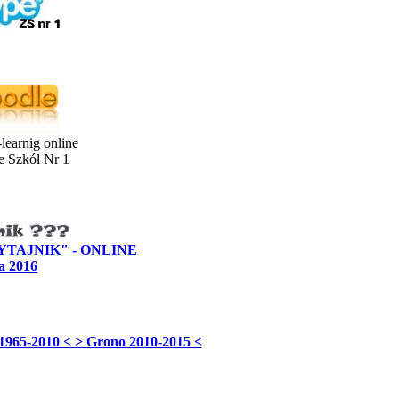
learnig online
e Szkół Nr 1
"PYTAJNIK" - ONLINE
a 2016
1965-2010 <
> Grono 2010-2015 <