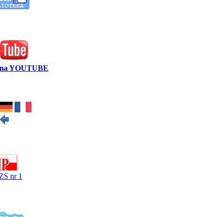
y na YOUTUBE
ZS nr 1