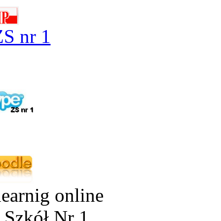
S nr 1
earnig online
 Szkół Nr 1