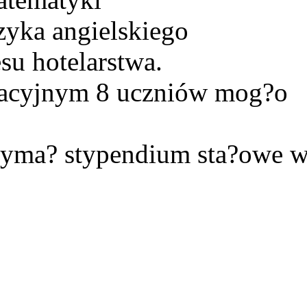
zyka angielskiego
su hotelarstwa.
kacyjnym 8 uczniów mog?o
rzyma? stypendium sta?owe 