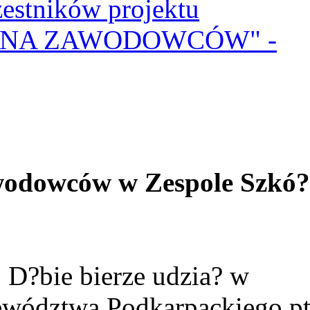
zestników projektu
 NA ZAWODOWCÓW" -
wodowców w Zespole Szkó
D?bie bierze udzia? w
wództwa Podkarpackiego pt