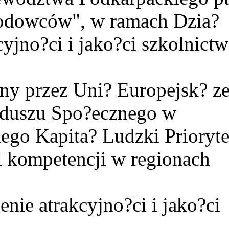
wodowców", w ramach Dzia?
cyjno?ci i jako?ci szkolnict
any przez Uni? Europejsk? z
nduszu Spo?ecznego w
go Kapita? Ludzki Prioryte
i kompetencji w regionach
enie atrakcyjno?ci i jako?ci