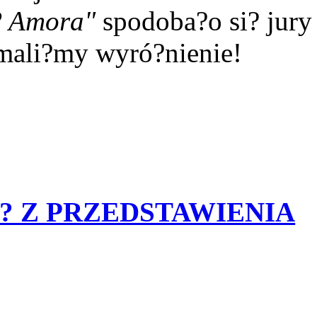
? Amora"
spodoba?o si? jury 
ymali?my wyró?nienie!
?? Z PRZEDSTAWIENIA