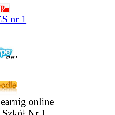
S nr 1
earnig online
 Szkół Nr 1