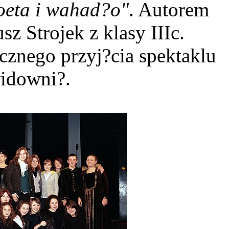
oeta i wahad?o"
. Autorem
sz Strojek z klasy IIIc.
cznego przyj?cia spektaklu
idowni?.