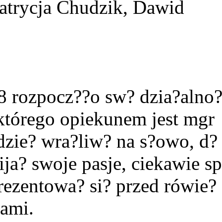
Patrycja Chudzik, Dawid
 rozpocz??o sw? dzia?alno?
którego opiekunem jest mgr
zie? wra?liw? na s?owo, d?
ija? swoje pasje, ciekawie s
rezentowa? si? przed rówie?
ami.