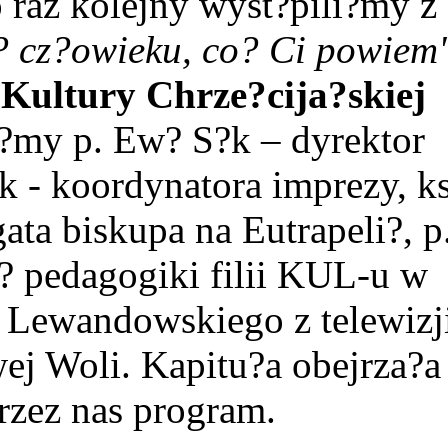
 raz kolejny wyst?pili?my z
 cz?owieku, co? Ci powiem
 Kultury Chrze?cija?skiej
i?my p. Ew? S?k – dyrektor
yk - koordynatora imprezy, ks
ta biskupa na Eutrapeli?, p
? pedagogiki filii KUL-u w
a Lewandowskiego z telewizj
ej Woli. Kapitu?a obejrza?a
zez nas program.