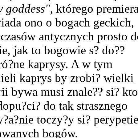
 goddess",
którego premier
iada ono o bogach geckich,
 z czasów antycznych prosto d
, jak to bogowie s? do??
ró?ne kaprysy. A w tym
li kaprys by zrobi? wielki
rii bywa musi znale?? si? kt
dopu?ci? do tak strasznego
?a?nie toczy?y si? perypeti
owanych bogów.