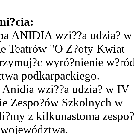
ni?cia:
pa ANIDIA wzi??a udzia? w
e Teatrów "O Z?oty Kwiat
rzymuj?c wyró?nienie w?ró
twa podkarpackiego.
 Anidia wzi??a udzia? w IV
ie Zespo?ów Szkolnych w
i?my z kilkunastoma zespo
 województwa.