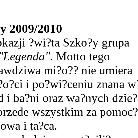
y 2009/2010
okazji ?wi?ta Szko?y grupa
"Legenda"
. Motto tego
rawdziwa mi?o?? nie umiera
mi?o?ci i po?wi?ceniu znana w
d i ba?ni oraz wa?nych dzie?
 przede wszystkim za pomoc?
owa i ta?ca.