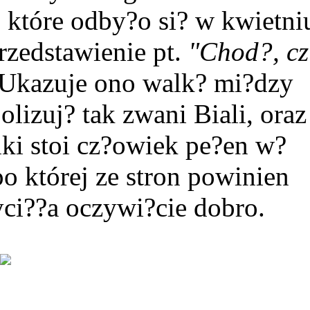
 które odby?o si? w kwietni
rzedstawienie pt.
"Chod?, cz
Ukazuje ono walk? mi?dzy
lizuj? tak zwani Biali, oraz
lki stoi cz?owiek pe?en w?
po której ze stron powinien
yci??a oczywi?cie dobro.