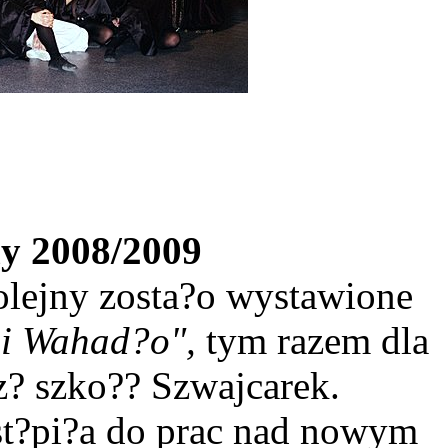
y 2008/2009
olejny zosta?o wystawione
 i Wahad?o",
tym razem dla
? szko?? Szwajcarek.
st?pi?a do prac nad nowym