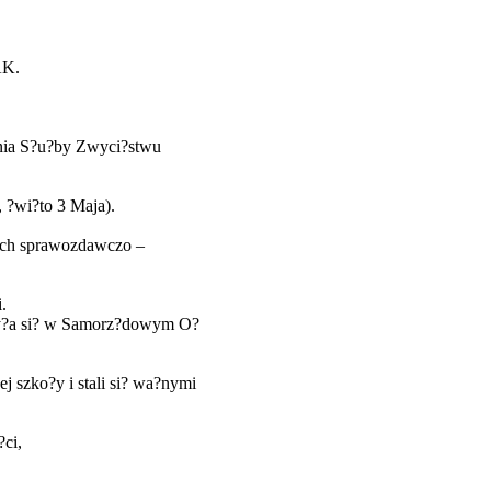
AK.
ania S?u?by Zwyci?stwu
 ?wi?to 3 Maja).
iach sprawozdawczo –
.
odby?a si? w Samorz?dowym O?
j szko?y i stali si? wa?nymi
?ci,