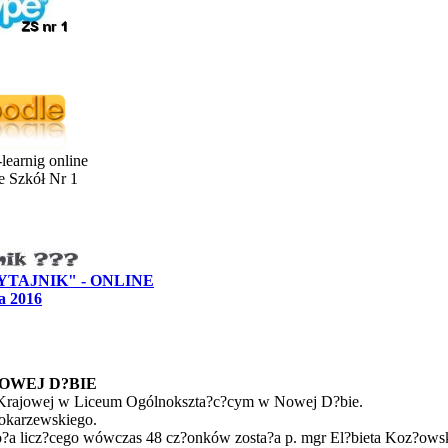
learnig online
e Szkół Nr 1
"PYTAJNIK" - ONLINE
a 2016
NOWEJ D?BIE
mii Krajowej w Liceum Ogólnokszta?c?cym w Nowej D?bie.
Tokarzewskiego.
a licz?cego wówczas 48 cz?onków zosta?a p. mgr El?bieta Koz?owska,