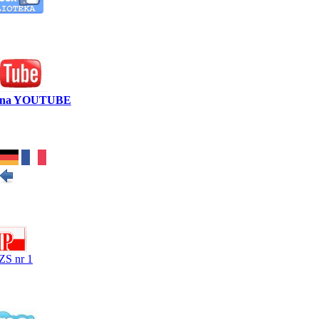
y na YOUTUBE
ZS nr 1