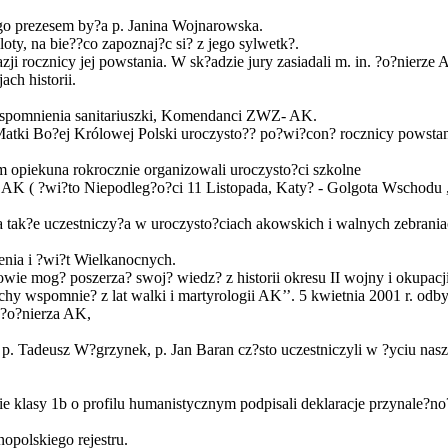
o prezesem by?a p. Janina Wojnarowska.
oty, na bie??co zapoznaj?c si? z jego sylwetk?.
i rocznicy jej powstania. W sk?adzie jury zasiadali m. in. ?o?nierze 
ch historii.
Wspomnienia sanitariuszki, Komendanci ZWZ- AK.
 Matki Bo?ej Królowej Polski uroczysto?? po?wi?con? rocznicy powst
opiekuna rokrocznie organizowali uroczysto?ci szkolne
AK ( ?wi?to Niepodleg?o?ci 11 Listopada, Katy? - Golgota Wschodu ,
 tak?e uczestniczy?a w uroczysto?ciach akowskich i walnych zebran
enia i ?wi?t Wielkanocnych.
owie mog? poszerza? swoj? wiedz? z historii okresu II wojny i okupacji
kruchy wspomnie? z lat walki i martyrologii AK’’. 5 kwietnia 2001 r. 
 ?o?nierza AK,
 Tadeusz W?grzynek, p. Jan Baran cz?sto uczestniczyli w ?yciu nasze
 klasy 1b o profilu humanistycznym podpisali deklaracje przynale?no
polskiego rejestru.